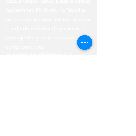
Es
s
a energia, como a das diversas
Sociedades Espíritas no Brasil e
no mundo, é capaz de transformar
a vida de milhões de pessoas, e
emerge de gestos solidários e
comprometidos:
O AMOR AO PRÓXIMO E A
CARIDADE
Venha nos visitar!
Onde estamos
Av. Nova York, 686