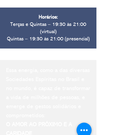
Horários:
Terças e Quintas – 19:30 às 21:00
(virtual)
Quintas – 19:30 às 21:00 (presencial)
Es
s
a energia, como a das diversas
Sociedades Espíritas no Brasil e
no mundo, é capaz de transformar
a vida de milhões de pessoas, e
emerge de gestos solidários e
comprometidos:
O AMOR AO PRÓXIMO E A
CARIDADE